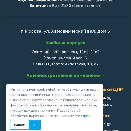
Занятия:
с 8 до 21:30 (без выходных)
г. Москва, ул. Хамовнический вал, дом 6
Учебные корпуса
Олимпийский проспект, 11с1, 11с2
Хамовнический вал, 6
Большая Дорогомиловская, 10, к2
Административные помещения
Служба поддержки ЦПМ
Мы используем cookie-файлы, чтобы улучшить ваш
пользовательский опыт. Продолжая использовать
+7 800 511-39-08
наш сайт, вы даёте согласие на использование нами
info@cpm.moscow
файлов cookie и сбор данных о поведении на сайте,
нужных нам для аналитики. Подробнее об
Школа ЦПМ
Секретариат
обработке персональных данных читайте
здесь
.
+7 495 230-52-53
+7 499 242-27-82
Принять
info@school-cpm.ru
documents@cpm.moscow