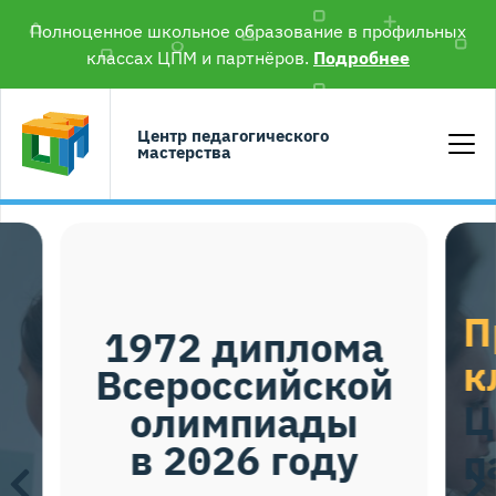
Полноценное школьное образование в профильных
классах ЦПМ и партнёров.
Подробнее
Центр педагогического
мастерства
Профильные
а
классы
й
ЦПМ и
партнёров