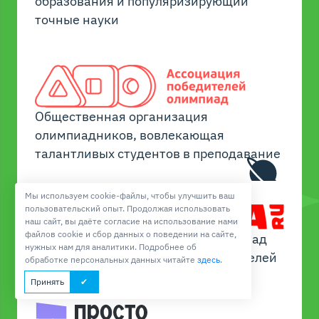
образования и популяризирующий
точные науки
Общественная организация
олимпиадников, вовлекающая
талантливых студентов в преподавание
Мы используем cookie-файлы, чтобы улучшить ваш
пользовательский опыт. Продолжая использовать
наш сайт, вы даёте согласие на использование нами
файлов cookie и сбор данных о поведении на сайте,
Навигатор и журнал о мире олимпиад
нужных нам для аналитики. Подробнее об
для учеников, их родителей и учителей
обработке персональных данных читайте
здесь
.
Принять