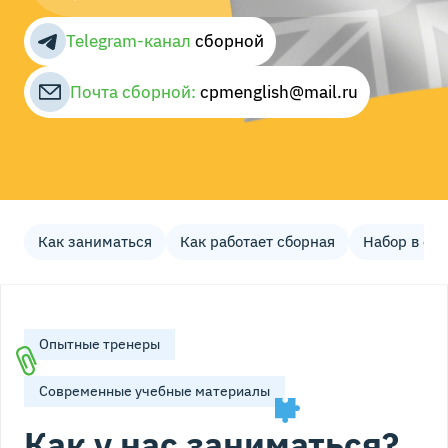
Telegram-канал
cборной
Почта сборной:
cpmenglish@mail.ru
Как заниматься
Как работает сборная
Набор в сб
Опытные тренеры
Современные учебные материалы
Как у нас заниматься?