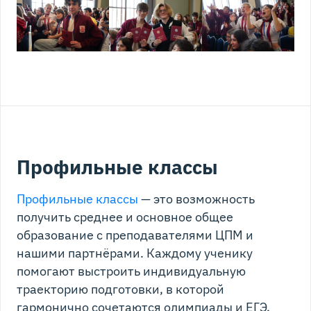
Прохорова
Корсакова
Тренер сборной
Тренер сборной
команды
команды
Москвы по
Москвы по
английскому
английскому
языку
языку
Профильные классы
Профильные классы
— это возможность
получить среднее и основное общее
образование с преподавателями ЦПМ и
нашими партнёрами. Каждому ученику
помогают выстроить индивидуальную
траекторию подготовки, в которой
гармонично сочетаются олимпиады и ЕГЭ,