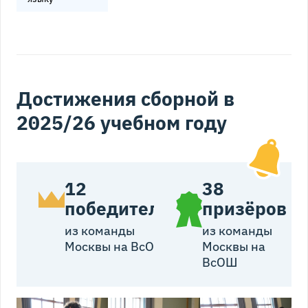
Достижения сборной в
Елена
Сергей
Татьяна
2025/26 учебном году
Рафаэлевна
Сергеевич
Владимировна
Ватсон
Савинич
Кучерь
Тренер сборной
Тренер сборной
Тренер сборной
команды
команды
команды
Москвы по
Москвы по
Москвы по
12
38
английскому
английскому
английскому
победителей
призёров
языку
языку
языку
из команды
из команды
Москвы на ВсОШ
Москвы на
ВсОШ
Светлана
Виктория
Борисовна
Николаевна