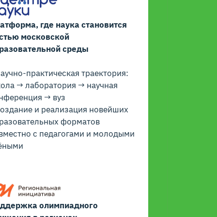
атформа, где наука становится
стью московской
разовательной среды
Научно-практическая траектория:
ола → лаборатория → научная
нференция → вуз
Создание и реализация новейших
разовательных форматов
вместно с педагогами и молодыми
ёными
ддержка олимпиадного