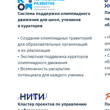
Пл
Система поддержки олимпиадного
ча
движения для школ, учеников
об
и кураторов
• 
• Создание олимпиадных траекторий
шк
для образовательных организаций
ко
и их реализация
• 
• Экспертная поддержка кураторов
об
олимпиадного движения
со
• Возможность раскрытия
уч
потенциала для каждого ученика
Кластер проектов по управлению
По