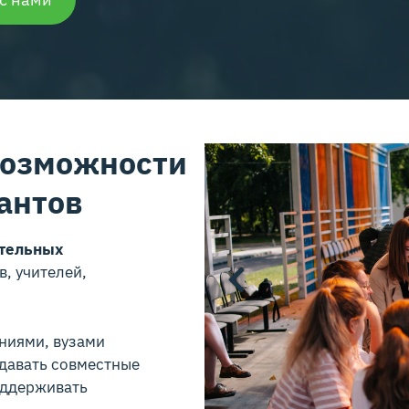
возможности
антов
ательных
, учителей,
ниями, вузами
здавать совместные
оддерживать