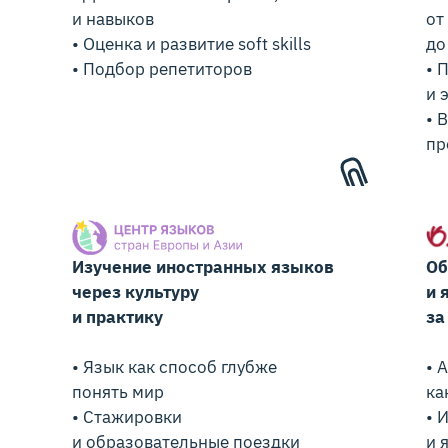
и навыков
от
• Оценка и развитие soft skills
до
• Подбор репетиторов
• 
и 
• 
пр
Изучение иностранных языков
Об
через культуру
и 
и практику
за
• Язык как способ глубже
• 
понять мир
ка
• Стажировки
• 
и образовательные поездки
и 