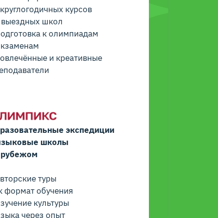
 круглогодичных курсов
 выездных школ
Подготовка к олимпиадам
экзаменам
Вовлечённые и креативные
еподаватели
разовательные экспедиции
языковые школы
 рубежом
Авторские туры
к формат обучения
Изучение культуры
языка через опыт