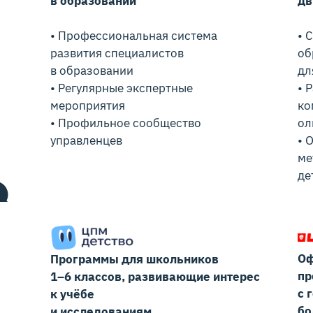
в образовании
дв
• Профессиональная система
• 
развития специалистов
об
в образовании
дл
• Регулярные экспертные
• 
мероприятия
ко
• Профильное сообщество
ол
управленцев
• 
ме
де
Оф
Программы для школьников
пр
1–6 классов, развивающие интерес
с 
к учёбе
бо
и исследованиям