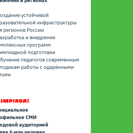
ижения в регионах
Создание устойчивой
разовательной инфраструктуры
я регионов России
Разработка и внедрение
мплексных программ
импиадной подготовки
Обучение педагогов современным
тодикам работы с одарёнными
тьми
ициальное
офильное СМИ
годовой аудиторией
лее 6 млн человек