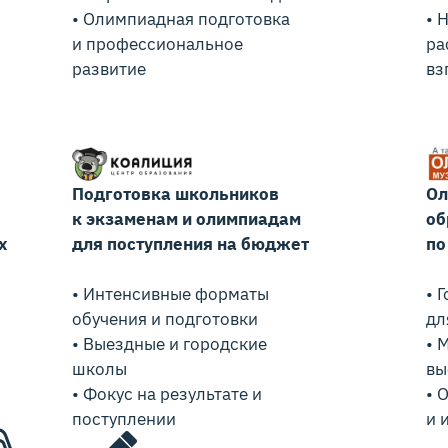
• Олимпиадная подготовка
• 
и профессиональное
ра
развитие
вз
Подготовка школьников
Ол
к экзаменам и олимпиадам
об
х
для поступления на бюджет
по
• Интенсивные форматы
• 
обучения и подготовки
дл
• Выездные и городские
• 
школы
вы
• Фокус на результате и
• 
поступлении
и 