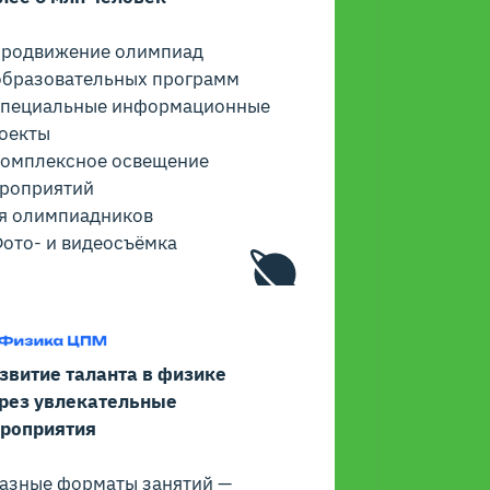
Продвижение олимпиад
образовательных программ
Специальные информационные
оекты
Комплексное освещение
роприятий
я олимпиадников
Фото- и видеосъёмка
звитие таланта в физике
рез увлекательные
роприятия
Разные форматы занятий —