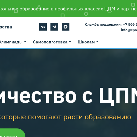
ольное образование в профильных классах ЦПМ и партнё
Служба поддержки:
+7 800 
рства
info@cp
Олимпиады
Самоподготовка
Школам
ичество с ЦП
которые помогают расти образованию
 с нами