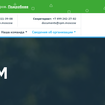
ров.
Подробнее
511-39-08
Секретариат:
+7 499 242-27-82
m.moscow
documents@cpm.moscow
Наша команда
Сведения об организации
М