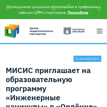
Полноценное школьное образование в профильных
классах ЦПМ и партнёров.
Подробнее
Центр
педагогического
мастерства
02 сентября 2025
МИСИС приглашает на
образовательную
программу
«Инженерные
каникулы» в «Орлёнке»