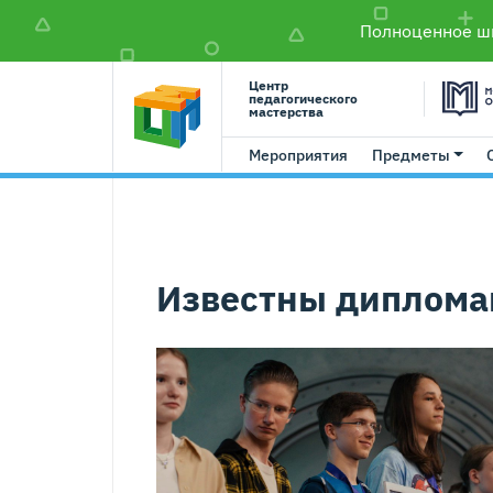
Полноценное шк
Центр
педагогического
мастерства
Мероприятия
Предметы
Известны диплома