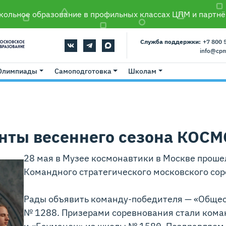
ольное образование в профильных классах ЦПМ и партнё
Служба поддержки:
+7 800 
info@cp
Олимпиады
Самоподготовка
Школам
нты весеннего сезона КОС
28 мая в Музее космонавтики в Москве проше
Командного стратегического московского со
Рады объявить команду-победителя — «Общест
№ 1288. Призерами соревнования стали кома
и «Бауманец» из школы № 1580. Поздравляем