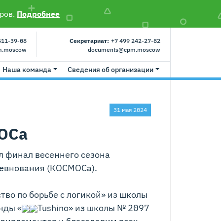
ров.
Подробнее
511-39-08
Секретариат:
+7 499 242-27-82
m.moscow
documents@cpm.moscow
Наша команда
Сведения об организации
31 мая 2024
МОСа
л финал весеннего сезона
ревнования (КОСМОСа).
во по борьбе с логикой» из школы
нды «
Tushino» из школы № 2097
 дипломантов и благодарим всех