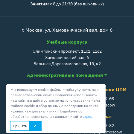
Занятия:
с 8 до 21:30 (без выходных)
г. Москва, ул. Хамовнический вал, дом 6
Учебные корпуса
Олимпийский проспект, 11с1, 11с2
Хамовнический вал, 6
Большая Дорогомиловская, 10, к2
Административные помещения
Служба поддержки ЦПМ
Мы используем cookie-файлы, чтобы улучшить ваш
пользовательский опыт. Продолжая использовать
+7 800 511-39-08
наш сайт, вы даёте согласие на использование нами
info@cpm.moscow
файлов cookie и сбор данных о поведении на сайте,
нужных нам для аналитики. Подробнее об
Школа ЦПМ
Секретариат
обработке персональных данных читайте
здесь
.
+7 495 230-52-53
+7 499 242-27-82
Принять
info@school-cpm.ru
documents@cpm.moscow