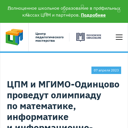
Полноценное школьное образование в профильных
классах ЦПМ и партнёров.
Подробнее
Центр
педагогического
мастерства
07 апреля 2023
ЦПМ и МГИМО-Одинцово
проведут олимпиаду
по математике,
информатике
и информационно-