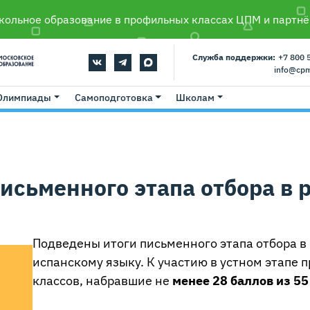
ольное образование в профильных классах ЦПМ и партнё
Служба поддержки:
+7 800 
info@cp
Олимпиады
Самоподготовка
Школам
исьменного этапа отбора в 
Подведены итоги письменного этапа отбора в
испанскому языку. К участию в устном этапе 
классов, набравшие не
менее 28 баллов из 55