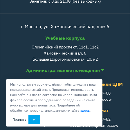
Занятия:
с 8 до 21:30 (без выходных)
г. Москва, ул. Хамовнический вал, дом 6
Учебные корпуса
Олимпийский проспект, 11с1, 11с2
Хамовнический вал, 6
Большая Дорогомиловская, 10, к2
Административные помещения
Служба поддержки ЦПМ
Мы используем cookie-файлы, чтобы улучшить ваш
пользовательский опыт. Продолжая использовать
+7 800 511-39-08
наш сайт, вы даёте согласие на использование нами
info@cpm.moscow
файлов cookie и сбор данных о поведении на сайте,
нужных нам для аналитики. Подробнее об
Школа ЦПМ
Секретариат
обработке персональных данных читайте
здесь
.
+7 495 230-52-53
+7 499 242-27-82
Принять
info@school-cpm.ru
documents@cpm.moscow