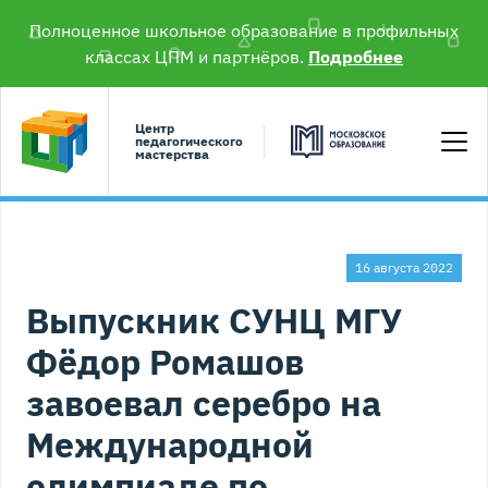
Полноценное школьное образование в профильных
классах ЦПМ и партнёров.
Подробнее
Центр
педагогического
мастерства
16 августа 2022
Выпускник СУНЦ МГУ
Фёдор Ромашов
завоевал серебро на
Международной
олимпиаде по