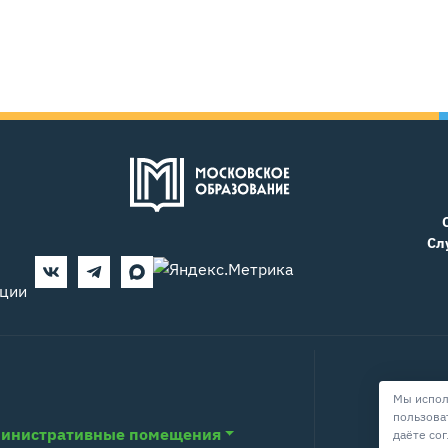
Сл
ации
Мы испол
пользова
инистративные помещения
даёте со