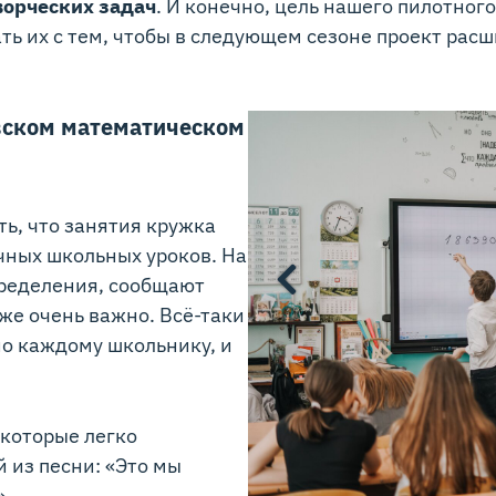
ворческих задач
. И конечно, цель нашего пилотного
ть их с тем, чтобы в следующем сезоне проект расш
овском математическом
ть, что занятия кружка
чных школьных уроков. На
пределения, сообщают
оже очень важно. Всё-таки
о каждому школьнику, и
 которые легко
 из песни: «Это мы
».