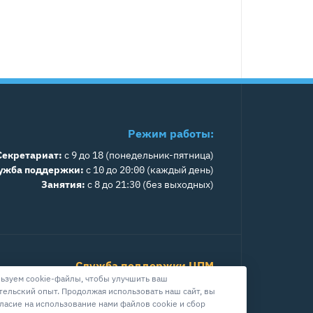
Режим работы:
Секретариат:
с 9 до 18 (понедельник-пятница)
ужба поддержки:
с 10 до 20:00 (каждый день)
Занятия:
с 8 до 21:30 (без выходных)
Служба поддержки ЦПМ
ьзуем cookie-файлы, чтобы улучшить ваш
+7 800 511-39-08
тельский опыт. Продолжая использовать наш сайт, вы
info@cpm.moscow
гласие на использование нами файлов cookie и сбор