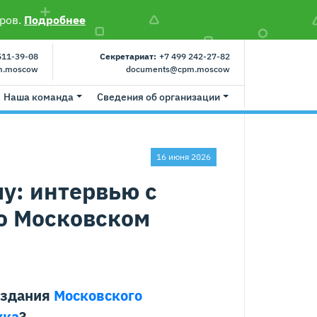
ров.
Подробнее
511-39-08
Секретариат:
+7 499 242-27-82
m.moscow
documents@cpm.moscow
Наша команда
Сведения об организации
16 июня 2026
у: интервью с
о Московском
оздания
Московского
жка
?