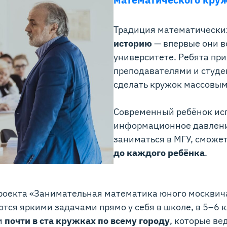
Традиция математически
историю
— впервые они в
университете. Ребята при
преподавателями и студе
сделать кружок массовым
Современный ребёнок ис
информационное давление
заниматься в МГУ, сможе
до каждого ребёнка
.
роекта «Занимательная математика юного москвича»
ются яркими задачами прямо у себя в школе, в 5–6 
м
почти в ста кружках по всему городу
, которые ве