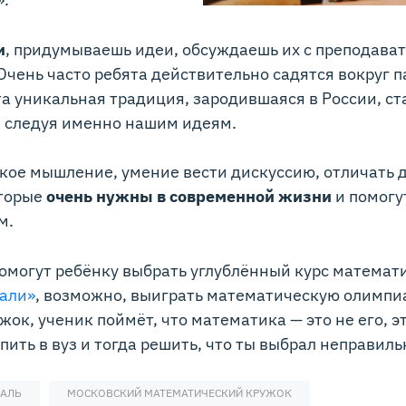
и
, придумываешь идеи, обсуждаешь их с преподават
Очень часто ребята действительно садятся вокруг 
Эта уникальная традиция, зародившаяся в России, ст
, следуя именно нашим идеям.
кое мышление, умение вести дискуссию, отличать 
оторые
очень нужны в современной жизни
и помогут
м.
помогут ребёнку выбрать углублённый курс математ
али»
, возможно, выиграть математическую олимпиа
жок, ученик поймёт, что математика — это не его, э
пить в вуз и тогда решить, что ты выбрал неправиль
КАЛЬ
МОСКОВСКИЙ МАТЕМАТИЧЕСКИЙ КРУЖОК