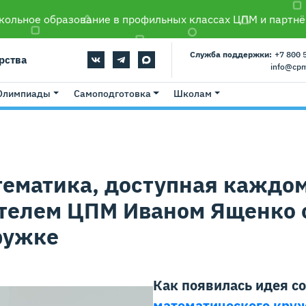
ольное образование в профильных классах ЦПМ и партнё
Служба поддержки:
+7 800 
рства
info@cp
Олимпиады
Самоподготовка
Школам
ематика, доступная каждом
телем ЦПМ Иваном Ященко 
ружке
Как появилась идея с
математического кру