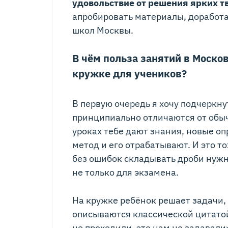
удовольствие от решения ярких т
апробировать материалы, доработа
школ Москвы.
В чём польза занятий в Моск
кружке для учеников?
В первую очередь я хочу подчеркну
принципиально отличаются от обы
уроках тебе дают знания, новые о
метод и его отрабатывают. И это т
без ошибок складывать дроби нужн
не только для экзамена.
На кружке ребёнок решает задачи,
описываются классической цитатой
не проходили, это нам не задавали