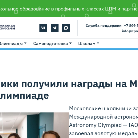
ольное образование в профильных классах ЦПМ и партнё
Служба поддержки:
+7 800 
info@cp
Олимпиады
Самоподготовка
Школам
ики получили награды на 
олимпиаде
Московские школьники за
Международной астрономи
Astronomy Olympiad — IAO
завоевал золотую медаль