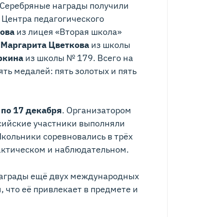
. Серебряные награды получили
 Центра педагогического
ова
из лицея «Вторая школа»
,
Маргарита Цветкова
из школы
ркина
из школы № 179. Всего на
ять медалей: пять золотых и пять
8 по 17 декабря
. Организатором
сийские участники выполняли
кольники соревновались в трёх
рактическом и наблюдательном.
 награды ещё двух международных
 что её привлекает в предмете и