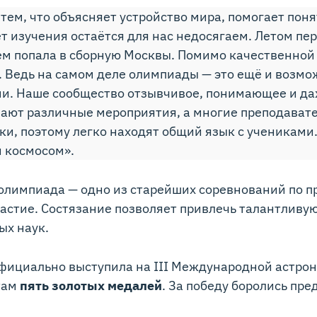
 тем, что объясняет устройство мира, помогает по
 изучения остаётся для нас недосягаем. Летом пер
тем попала в сборную Москвы. Помимо качественной 
. Ведь на самом деле олимпиады — это ещё и возмо
 Наше сообщество отзывчивое, понимающее и даж
вают различные мероприятия, а многие преподават
и, поэтому легко находят общий язык с учениками
 космосом».
лимпиада — одно из старейших соревнований по пр
астие. Состязание позволяет привлечь талантлив
ых наук.
 официально выступила на III Международной астр
там
пять золотых медалей
. За победу боролись пре