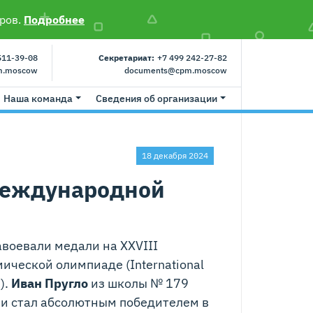
ров.
Подробнее
511-39-08
Секретариат:
+7 499 242-27-82
m.moscow
documents@cpm.moscow
Наша команда
Сведения об организации
18 декабря 2024
Международной
воевали медали на XXVIII
ческой олимпиаде (International
).
Иван Пругло
из школы № 179
 и стал абсолютным победителем в