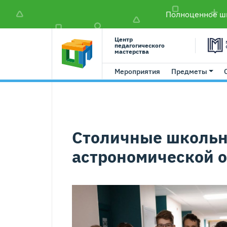
Полноценное шк
Центр
педагогического
мастерства
Мероприятия
Предметы
Столичные школьн
астрономической 