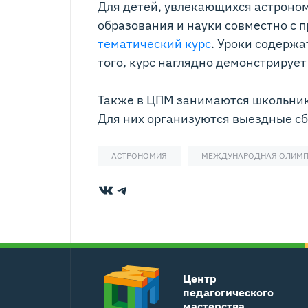
Для детей, увлекающихся астроно
образования и науки совместно с 
тематический курс
. Уроки содерж
того, курс наглядно демонстрируе
Также в ЦПМ занимаются школьник
Для них организуются выездные сб
АСТРОНОМИЯ
МЕЖДУНАРОДНАЯ ОЛИМ
ВКонтакте
Telegram
Центр
педагогического
мастерства