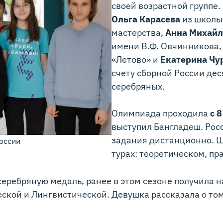
своей возрастной группе
Ольга Карасева
из школы
мастерства,
Анна Михайл
имени В.Ф. Овчинникова
«Летово» и
Екатерина Чу
счету сборной России дес
серебряных.
Олимпиада проходила
с 
выступил Бангладеш. Рос
задания дистанционно. Ш
оссии
турах: теоретическом, п
серебряную медаль, ранее в этом сезоне получила
кой и Лингвистической. Девушка рассказала о том,