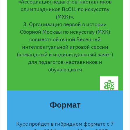
«Ассоциация педагогов-наставников
олимпиадников ВсОШ по искусству
(МХК)».
3. Организация первой в истории
Сборной Москвы по искусству (МХК)
совместной очной Весенней
интеллектуальной игровой сессии
(командный и индивидуальный зачёт)
для педагогов-наставников и
обучающихся
Формат
Курс пройдёт в гибридном формате с 7