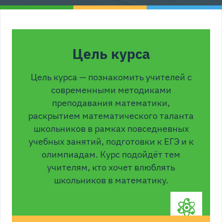
Цель курса
Цель курса — познакомить учителей с
современными методиками
преподавания математики,
раскрытием математического таланта
школьников в рамках повседневных
учебных занятий, подготовки к ЕГЭ и к
олимпиадам. Курс подойдёт тем
учителям, кто хочет влюблять
школьников в математику.