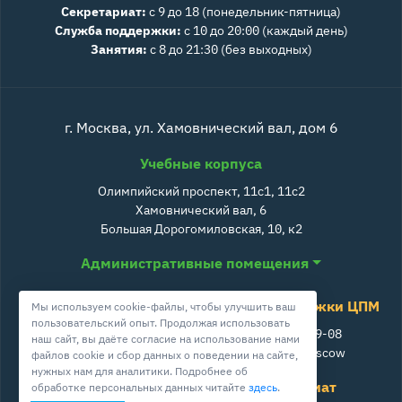
Секретариат:
с 9 до 18 (понедельник-пятница)
Служба поддержки:
с 10 до 20:00 (каждый день)
Занятия:
с 8 до 21:30 (без выходных)
г. Москва, ул. Хамовнический вал, дом 6
Учебные корпуса
Олимпийский проспект, 11с1, 11с2
Хамовнический вал, 6
Большая Дорогомиловская, 10, к2
Административные помещения
Служба поддержки ЦПМ
Мы используем cookie-файлы, чтобы улучшить ваш
пользовательский опыт. Продолжая использовать
+7 800 511-39-08
наш сайт, вы даёте согласие на использование нами
info@cpm.moscow
файлов cookie и сбор данных о поведении на сайте,
нужных нам для аналитики. Подробнее об
Школа ЦПМ
Секретариат
обработке персональных данных читайте
здесь
.