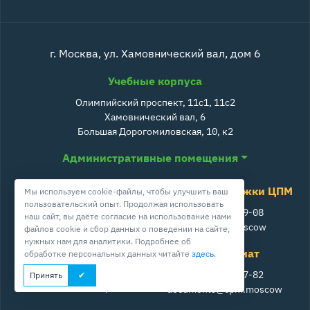
г. Москва, ул. Хамовнический вал, дом 6
Учебные корпуса
Олимпийский проспект, 11с1, 11с2
Хамовнический вал, 6
Большая Дорогомиловская, 10, к2
Административные помещения
Служба поддержки ЦПМ
Мы используем cookie-файлы, чтобы улучшить ваш
пользовательский опыт. Продолжая использовать
+7 800 511-39-08
наш сайт, вы даёте согласие на использование нами
info@cpm.moscow
файлов cookie и сбор данных о поведении на сайте,
нужных нам для аналитики. Подробнее об
Школа ЦПМ
Секретариат
обработке персональных данных читайте
здесь
.
+7 495 230-52-53
+7 499 242-27-82
Принять
info@school-cpm.ru
documents@cpm.moscow