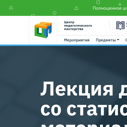
Полноценное шк
Центр
педагогического
мастерства
Мероприятия
Предметы
Лекция 
со стати