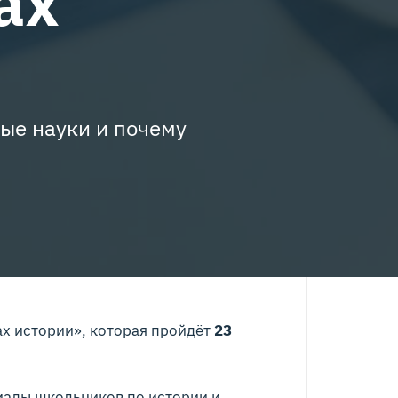
ах
ные науки и почему
ах истории», которая пройдёт
23
иады школьников по истории и