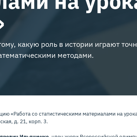
лами на урок
»
ому, какую роль в истории играют точ
математическими методами.
цию «Работа со статистическими материалами на урок
кая, д. 21, корп. 3.
дрович Ильяшенко
, член жюри Всероссийской олимп