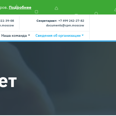
ров.
Подробнее
511-39-08
Секретариат:
+7 499 242-27-82
m.moscow
documents@cpm.moscow
Наша команда
Сведения об организации
ет