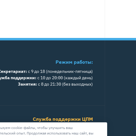
Режим работы:
Секретариат:
с 9 до 18 (понедельник-пятница)
ужба поддержки:
с 10 до 20:00 (каждый день)
Занятия:
с 8 до 21:30 (без выходных)
Служба поддержки ЦПМ
+7 800 511-39-08
ьзуем cookie-файлы, чтобы улучшить ваш
тельский опыт. Продолжая использовать наш сайт, вы
info@cpm.moscow