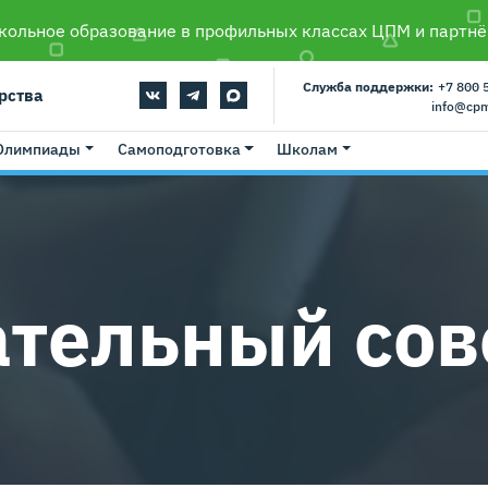
ольное образование в профильных классах ЦПМ и партнё
Служба поддержки:
+7 800 
рства
info@cp
Олимпиады
Самоподготовка
Школам
тельный сов