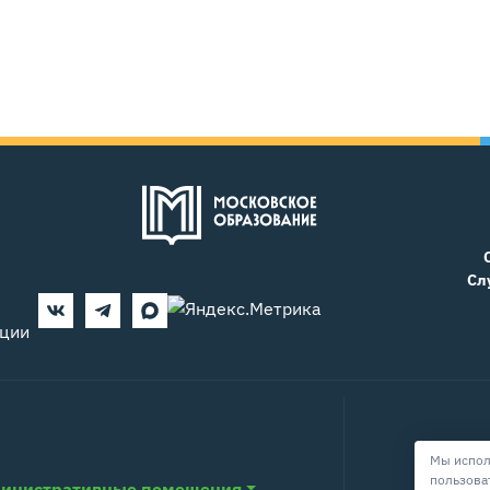
Сл
ации
Мы испол
пользова
инистративные помещения