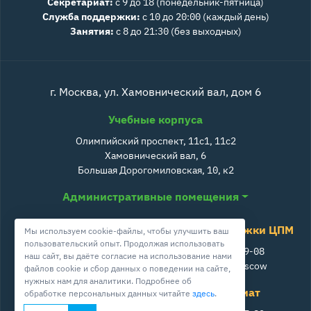
Секретариат:
с 9 до 18 (понедельник-пятница)
Служба поддержки:
с 10 до 20:00 (каждый день)
Занятия:
с 8 до 21:30 (без выходных)
г. Москва, ул. Хамовнический вал, дом 6
Учебные корпуса
Олимпийский проспект, 11с1, 11с2
Хамовнический вал, 6
Большая Дорогомиловская, 10, к2
Административные помещения
Служба поддержки ЦПМ
Мы используем cookie-файлы, чтобы улучшить ваш
пользовательский опыт. Продолжая использовать
+7 800 511-39-08
наш сайт, вы даёте согласие на использование нами
info@cpm.moscow
файлов cookie и сбор данных о поведении на сайте,
нужных нам для аналитики. Подробнее об
Школа ЦПМ
Секретариат
обработке персональных данных читайте
здесь
.