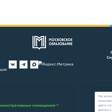
Сл
ации
Мы испол
пользова
инистративные помещения
даёте со
данных о