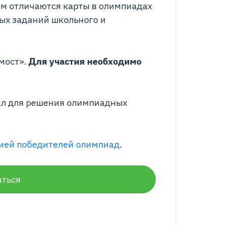
чем отличаются карты в олимпиадах
ных заданий школьного и
мост».
Для участия необходимо
ал для решения олимпиадных
ией победителей олимпиад
.
аться