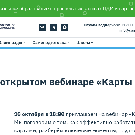
ольное образование в профильных классах ЦПМ и партнё
Служба поддержки:
+7 800 
info@cp
Олимпиады
Самоподготовка
Школам
 открытом вебинаре «Карты
10 октября в 18:00
приглашаем на вебинар «К
Мы поговорим о том, как эффективно работат
картами, разберём ключевые моменты, трудн