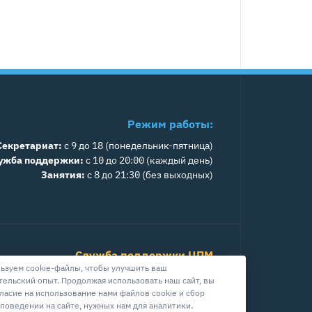
Режим работы:
Секретариат:
с 9 до 18 (понедельник-пятница)
ужба поддержки:
с 10 до 20:00 (каждый день)
Занятия:
с 8 до 21:30 (без выходных)
Служба поддержки ЦПМ
ьзуем cookie-файлы, чтобы улучшить ваш
+7 800 511-39-08
тельский опыт. Продолжая использовать наш сайт, вы
info@cpm.moscow
гласие на использование нами файлов cookie и сбор
 поведении на сайте, нужных нам для аналитики.