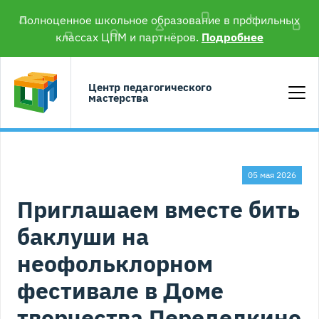
Полноценное школьное образование в профильных
классах ЦПМ и партнёров.
Подробнее
Центр педагогического
мастерства
05 мая 2026
Приглашаем вместе бить
баклуши на
неофольклорном
фестивале в Доме
творчества Переделкино