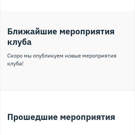
Ближайшие мероприятия
Виктор Иванович Данилов-Данильян
клуба
Спикер клуба
Скоро мы опубликуем новые мероприятия
клуба!
Альбина Евгеньевна Дударева
Спикер клуба
Прошедшие мероприятия
Ирина Геннадьевна Калачёва
Спикер клуба