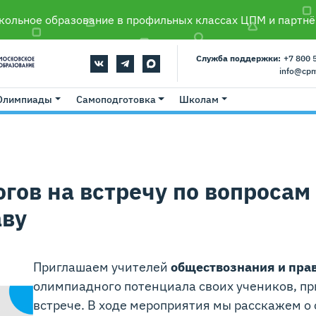
ольное образование в профильных классах ЦПМ и партнё
Служба поддержки:
+7 800 
info@cp
Олимпиады
Самоподготовка
Школам
гов на встречу по вопросам
аву
Приглашаем учителей
обществознания и пра
олимпиадного потенциала своих учеников, пр
встрече. В ходе мероприятия мы расскажем о