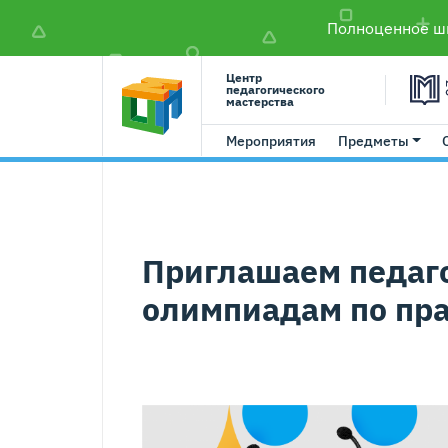
Полноценное шк
Центр
педагогического
мастерства
Мероприятия
Предметы
Приглашаем педаго
олимпиадам по пр