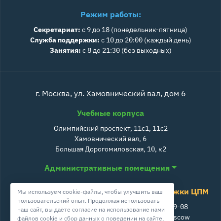
Режим работы:
Секретариат:
с 9 до 18 (понедельник-пятница)
Служба поддержки:
с 10 до 20:00 (каждый день)
Занятия:
с 8 до 21:30 (без выходных)
г. Москва, ул. Хамовнический вал, дом 6
Учебные корпуса
Олимпийский проспект, 11с1, 11с2
Хамовнический вал, 6
Большая Дорогомиловская, 10, к2
Административные помещения
Служба поддержки ЦПМ
Мы используем cookie-файлы, чтобы улучшить ваш
пользовательский опыт. Продолжая использовать
+7 800 511-39-08
наш сайт, вы даёте согласие на использование нами
info@cpm.moscow
файлов cookie и сбор данных о поведении на сайте,