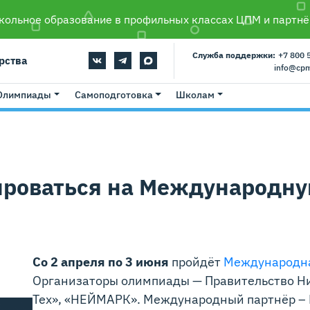
ольное образование в профильных классах ЦПМ и партнё
Служба поддержки:
+7 800 
рства
info@cp
Олимпиады
Самоподготовка
Школам
рироваться на Международн
Со 2 апреля по 3 июня
пройдёт
Международна
Организаторы олимпиады — Правительство Ни
Тех», «НЕЙМАРК». Международный партнёр – 