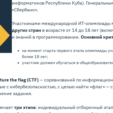
информатиков Республики Куба). Генеральны
«Сбербанк».
Участниками международной ИТ-олимпиады м
других стран
в возрасте от 14 до 18 лет (вкл
и знаний в программировании.
Основной кри
на момент старта первого этапа олимпиады уч
более 18 лет;
участник должен обучаться в общеобразовате
ure the flag (CTF)
— соревнований по информационн
ые с кибербезопасностью, с целью найти «флаг» — 
ение задания.
лючает
три этапа
: индивидуальный отборочный этап 