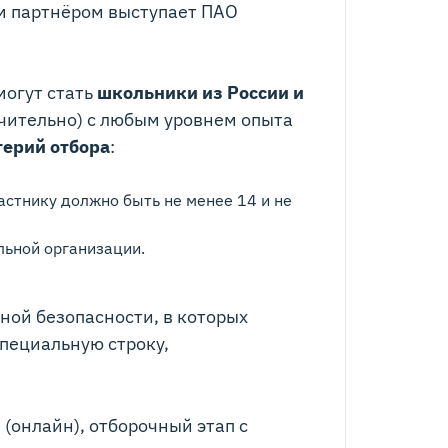
м партнёром выступает ПАО
огут стать
школьники из России и
ючительно) с любым уровнем опыта
терий отбора
:
астнику должно быть не менее 14 и не
льной организации.
ой безопасности, в которых
специальную строку,
(онлайн), отборочный этап с