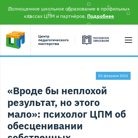
Полноценное школьное образование в профильных
классах ЦПМ и партнёров.
Подробнее
Центр
педагогического
мастерства
03 февраля 2021
«Вроде бы неплохой
результат, но этого
мало»: психолог ЦПМ об
обесценивании
собственных