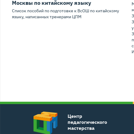
Москвы по китайскому языку
М
м
Список пособий по подготовке к ВсОШ по китайскому
З
языку, написанных тренерами ЦПМ
З
у
З
п
с
И
Центр
педагогического
мастерства