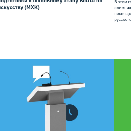
подготовки к школьному этапу ВсОШ по
В этом 
искусству (МХК)
олимпиа
посвяще
русског