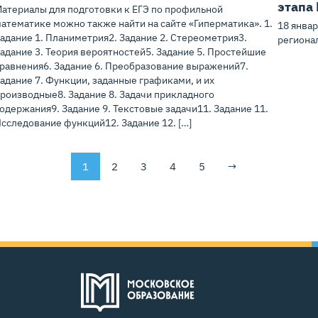
этапа
атериалы для подготовки к ЕГЭ по профильной
атематике можно также найти на сайте «Гиперматика». 1.
18 январ
адание 1. Планиметрия2. Задание 2. Стереометрия3.
региона
адание 3. Теория вероятностей5. Задание 5. Простейшие
равнения6. Задание 6. Преобразование выражений7.
адание 7. Функции, заданные графиками, и их
роизводные8. Задание 8. Задачи прикладного
одержания9. Задание 9. Текстовые задачи11. Задание 11.
сследование функций12. Задание 12. […]
1
2
3
4
5
→