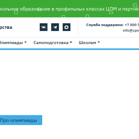
ольное образование в профильных классах ЦПМ и партнё
Служба поддержки:
+7 800 
рства
info@cp
Олимпиады
Самоподготовка
Школам
 материалы
Про олимпиады