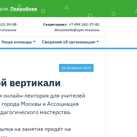
ров.
Подробнее
511-39-08
Секретариат:
+7 499 242-27-82
m.moscow
documents@cpm.moscow
Наша команда
Сведения об организации
20 февраля 2023
ой вертикали
я онлайн-лектория для учителей
 города Москвы и Ассоциация
дагогического мастерства.
сылка на занятие придёт на
ции.