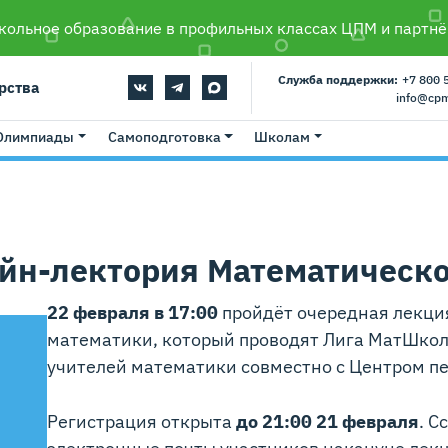
ольное образование в профильных классах ЦПМ и партнё
Служба поддержки:
+7 800 
рства
info@cp
Олимпиады
Самоподготовка
Школам
йн-лектория Математическ
22 февраля в 17:00
пройдёт очередная лекци
математики, который проводят Лига МатШкол
учителей математики совместно с Центром пе
Регистрация открыта
до 21:00 21 февраля
. С
электронные почты участников накануне лек