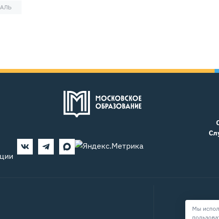
КАЛЬ
Сл
ации
Мы испол
пользова