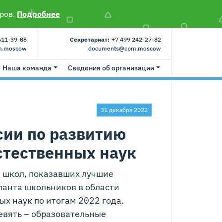
ров.
Подробнее
511-39-08
Секретариат:
+7 499 242-27-82
m.moscow
documents@cpm.moscow
Наша команда
Сведения об организации
31 декабря 2022
сии по развитию
стественных наук
 школ, показавших лучшие
ланта школьников в области
х наук по итогам 2022 года.
евять – образовательные