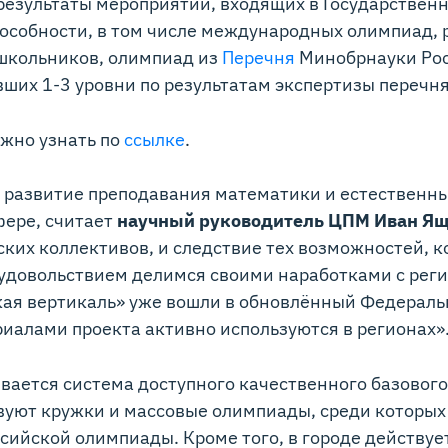
 результаты мероприятий, входящих в Государстве
особности, в том числе международных олимпиад, 
школьников, олимпиад из
Перечня
Минобрнауки Рос
вших 1-3 уровни по результатам экспертизы перечн
жно узнать по
ссылке
.
 развитие преподавания математики и естественных
фере, считает
научный руководитель ЦПМ Иван Я
ских коллективов, и следствие тех возможностей, 
удовольствием делимся своими наработками с реги
ая вертикаль» уже вошли в обновлённый Федерал
риалами проекта активно используются в регионах»
вается система доступного качественного базовог
вуют кружки и массовые олимпиады, среди которы
сийской олимпиады. Кроме того, в городе действуе