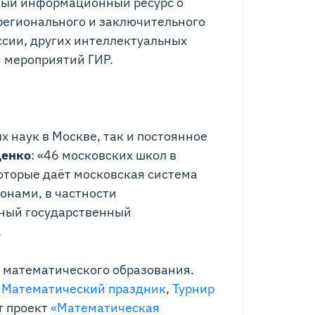
нный информационный ресурс о
регионального и заключительного
сии, других интеллектуальных
я мероприятий ГИР.
 наук в Москве, так и постоянное
щенко
: «46 московских школ в
которые даёт московская система
онами, в частности
ьный государственный
.
о математического образования.
х
Математический праздник
,
Турнир
т проект
«Математическая