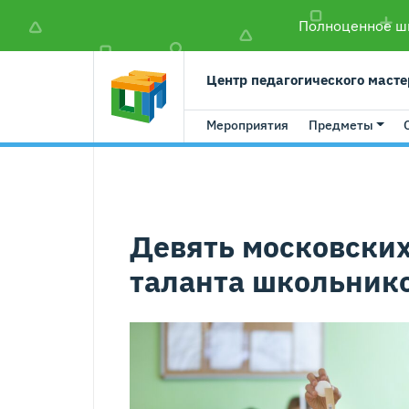
Полноценное шк
Центр педагогического масте
Мероприятия
Предметы
Девять московских
таланта школьнико