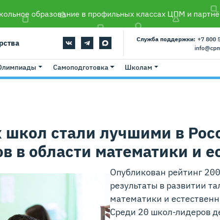
ольное образование в профильных классах ЦПМ и партнё
Служба поддержки:
+7 800 
рства
info@cp
Олимпиады
Самоподготовка
Школам
 школ стали лучшими в Рос
в в области математики и е
Опубликован рейтинг 200
результаты в развитии та
математики и естественны
Среди 20 школ-лидеров д