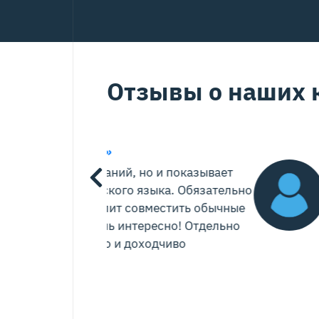
Отзывы о наших к
Екатерина Юрьевн
о и показывает
зыка. Обязательно
Отзыв на курс
«Особе
вместить обычные
Благодарю за море ид
ресно! Отдельно
ходчиво