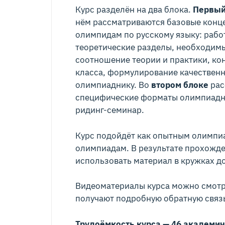
Курс разделён на два блока.
Первый
нём рассматриваются базовые конц
олимпидам по русскому языку: рабо
теоретические разделы, необходимы
соотношение теории и практики, ко
класса, формулирование качественн
олимпиаднику. Во
втором блоке
рас
специфические форматы олимпиадн
ридинг-семинар.
Курс подойдёт как опытным олимпиа
олимпиадам. В результате прохожде
использовать материал в кружках до
Видеоматериалы курса можно смотре
получают подробную обратную связь
Трудоёмкость курса — 46 академич