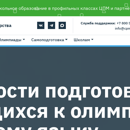
ольное образование в профильных классах ЦПМ и партнё
Служба поддержки:
+7 800 
рства
info@cp
Олимпиады
Самоподготовка
Школам
ости подгото
ихся к олим