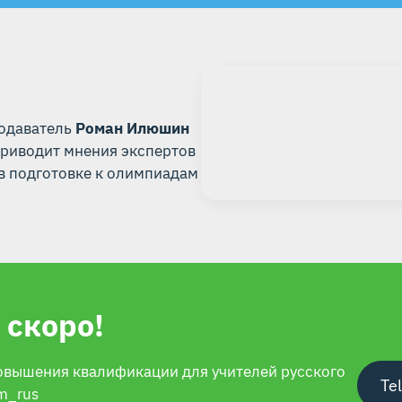
подаватель
Роман Илюшин
приводит мнения экспертов
в подготовке к олимпиадам
 скоро!
овышения квалификации для учителей русского
Te
m_rus