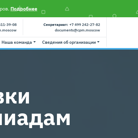
ров.
Подробнее
511-39-08
Секретариат:
+7 499 242-27-82
m.moscow
documents@cpm.moscow
Наша команда
Сведения об организации
вки
пиадам