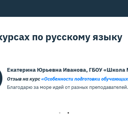
урсах по русскому языку
а Иванова, ГБОУ «Школа № 1353»
нности подготовки обучающихся к олимпиадам по русс
ей от разных преподавателей. Отдельное спасибо за 