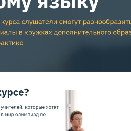
ому языку
 курса слушатели смогут разнообрази
риалы в кружках дополнительного образ
рактике
курсе?
учителей, которые хотят
 в мир олимпиад по