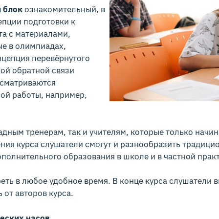
 блок
ознакомительный, в
епции подготовки к
та с материалами,
е в олимпиадах,
нцепция перевёрнутого
ой обратной связи
сматриваются
ой работы, например,
дным тренерам, так и учителям, которые только начин
ния курса слушатели смогут и разнообразить традици
полнительного образования в школе и в частной практ
ть в любое удобное время. В конце курса слушатели
 от авторов курса.
еских часов