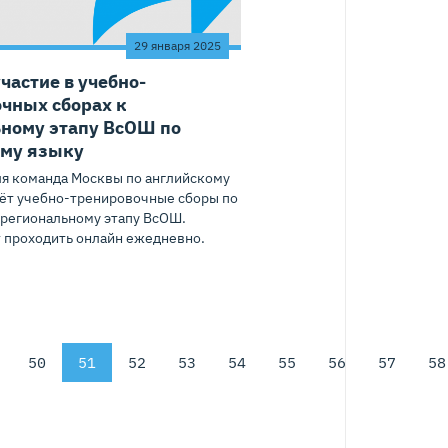
29 января 2025
частие в учебно-
чных сборах к
ьному этапу ВсОШ по
ому языку
я команда Москвы по английскому
ёт учебно-тренировочные сборы по
 региональному этапу ВсОШ.
т проходить онлайн ежедневно.
50
51
52
53
54
55
56
57
58