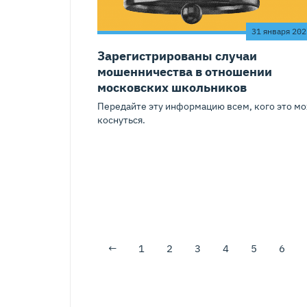
31 января 202
Зарегистрированы случаи
мошенничества в отношении
московских школьников
Передайте эту информацию всем, кого это м
коснуться.
←
1
2
3
4
5
6