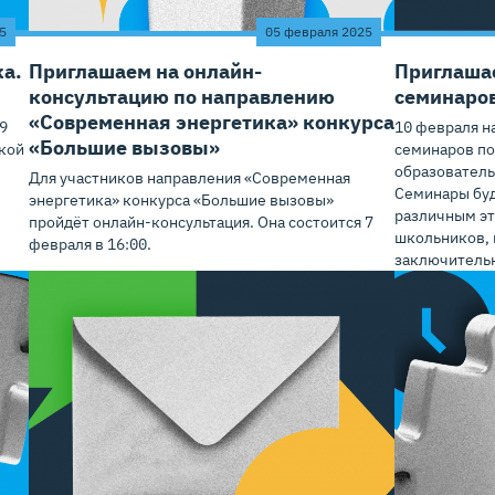
5
05 февраля 2025
ка.
Приглашаем на онлайн-
Приглаша
консультацию по направлению
семинаров
«Современная энергетика» конкурса
9
10 февраля н
«Большие вызовы»
икой
семинаров по
образователь
Для участников направления «Современная
Семинары буд
энергетика» конкурса «Большие вызовы»
различным э
пройдёт онлайн-консультация. Она состоится 7
школьников, 
февраля в 16:00.
заключительн