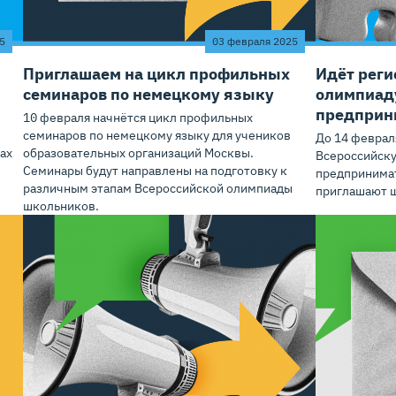
5
03 февраля 2025
Приглашаем на цикл профильных
Идёт реги
семинаров по немецкому языку
олимпиад
предприн
10 февраля начнётся цикл профильных
семинаров по немецкому языку для учеников
До 14 феврал
ах
образовательных организаций Москвы.
Всероссийск
Семинары будут направлены на подготовку к
предпринимат
различным этапам Всероссийской олимпиады
приглашают ш
школьников.