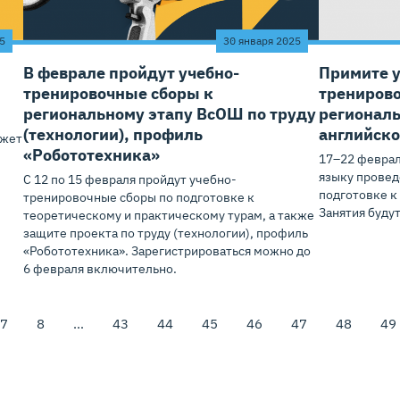
5
30 января 2025
В феврале пройдут учебно-
Примите у
тренировочные сборы к
тренирово
региональному этапу ВсОШ по труду
регионал
(технологии), профиль
английск
ожет
«Робототехника»
17–22 феврал
языку провед
С 12 по 15 февраля пройдут учебно-
подготовке к
тренировочные сборы по подготовке к
Занятия буду
теоретическому и практическому турам, а также
защите проекта по труду (технологии), профиль
«Робототехника». Зарегистрироваться можно до
6 февраля включительно.
7
8
…
43
44
45
46
47
48
49