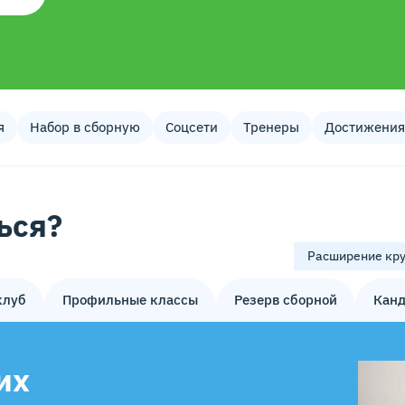
я
Набор в сборную
Соцсети
Тренеры
Достижения
ься?
Расширение кру
клуб
Профильные классы
Резерв сборной
Канд
их