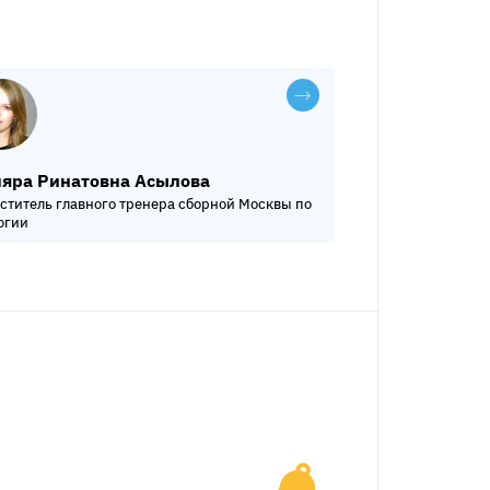
яра Ринатовна Асылова
ститель главного тренера сборной Москвы по
огии
на Павловна Таранец
ер сборной команды Москвы по экологии