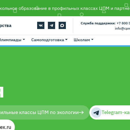
ольное образование в профильных классах ЦПМ и партнё
Служба поддержки:
+7 800 
рства
info@cp
Олимпиады
Самоподготовка
Школам
я
фильные классы ЦПМ по экологии
Telegram-к
ex.ru