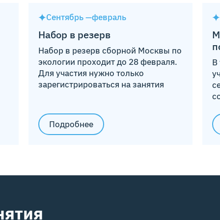
классах по экологии
Сентябрь —
февраль
Набор в резерв
М
п
Набор в резерв сборной Москвы по
экологии проходит до 28 февраля.
В
Для участия нужно только
у
зарегистрироваться на занятия
с
с
Подробнее
нятия