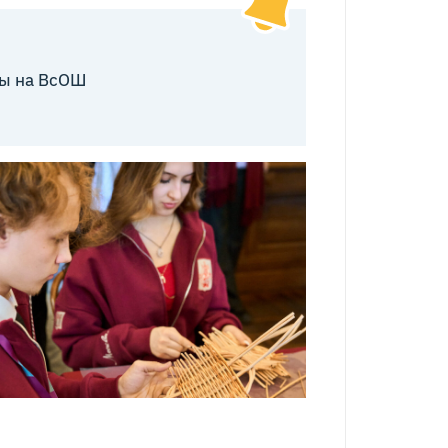
за Константиновна Дудкина
ы на ВсОШ
ер сборной команды Москвы по экологии