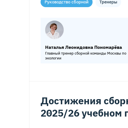
Руководство сборной
Тренеры
Наталья Леонидовна Пономарёва
Главный тренер сборной команды Москвы по
экологии
Достижения сбор
Наталия Анатольевна Банникова
2025/26 учебном 
Тренер сборной Москвы по экологии