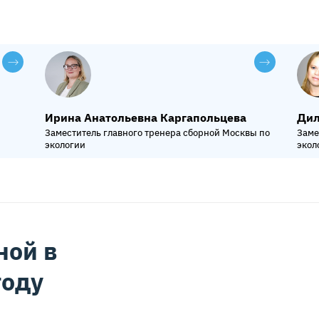
Ирина Анатольевна Каргапольцева
Дил
Заместитель главного тренера сборной Москвы по
Заме
экологии
экол
ной в
Татьяна Андреевна Резанова
Ири
году
Тренер сборной команды Москвы по экологии
Трен