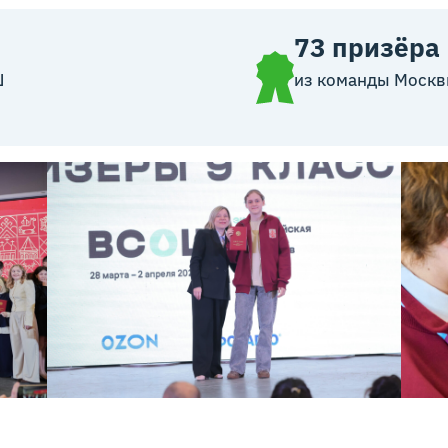
73 призёра
Имилия Евгеньевна Иванова
Луи
Ш
из команды Москв
Тренер сборной команды Москвы по экологии,
Трен
SMM-менеджер сборной
а
Арина Владиславовна Семенова
Тренер сборной команды Москвы по экологии и
заведующая кафедрой экологии ОРТШ ЦПМ