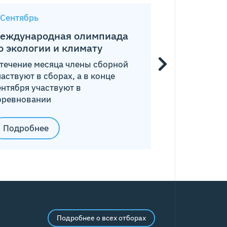
Сентябрь
Сентябрь —
еждународная олимпиада
Очные и д
о экологии и климату
занятия
 течение месяца члены сборной
Для резерва,
частвуют в сборах, а в конце
сборной прох
ентября участвуют в
и/или заочн
оревновании
Подробнее
Подробнее о всех отборах