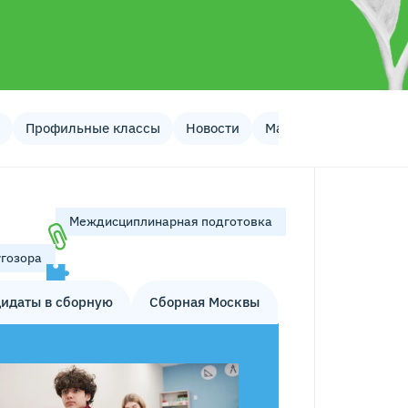
Профильные классы
Новости
Материалы
Часты
Междисциплинарная подготовка
гозора
идаты в сборную
Сборная Москвы