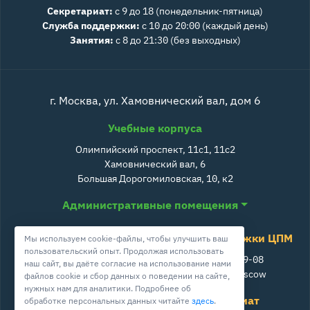
Секретариат:
с 9 до 18 (понедельник-пятница)
Служба поддержки:
с 10 до 20:00 (каждый день)
Занятия:
с 8 до 21:30 (без выходных)
г. Москва, ул. Хамовнический вал, дом 6
Учебные корпуса
Олимпийский проспект, 11с1, 11с2
Хамовнический вал, 6
Большая Дорогомиловская, 10, к2
Административные помещения
Служба поддержки ЦПМ
Мы используем cookie-файлы, чтобы улучшить ваш
пользовательский опыт. Продолжая использовать
+7 800 511-39-08
наш сайт, вы даёте согласие на использование нами
info@cpm.moscow
файлов cookie и сбор данных о поведении на сайте,
нужных нам для аналитики. Подробнее об
Школа ЦПМ
Секретариат
обработке персональных данных читайте
здесь
.