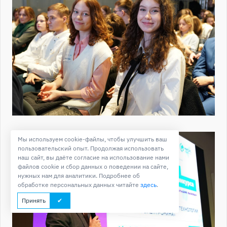
Мы используем cookie-файлы, чтобы улучшить ваш
пользовательский опыт. Продолжая использовать
наш сайт, вы даёте согласие на использование нами
файлов cookie и сбор данных о поведении на сайте,
нужных нам для аналитики. Подробнее об
обработке персональных данных читайте
здесь
.
Принять