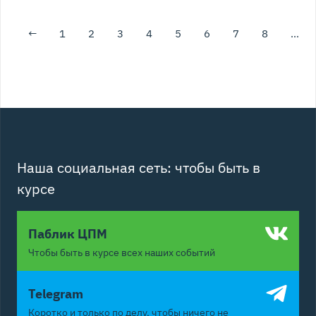
←
1
2
3
4
5
6
7
8
…
Наша социальная сеть: чтобы быть в
курсе
Паблик ЦПМ
Чтобы быть в курсе всех наших событий
Telegram
Коротко и только по делу, чтобы ничего не