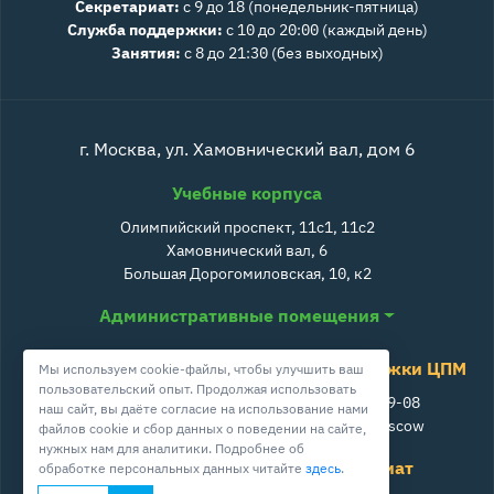
Секретариат:
с 9 до 18 (понедельник-пятница)
Служба поддержки:
с 10 до 20:00 (каждый день)
Занятия:
с 8 до 21:30 (без выходных)
г. Москва, ул. Хамовнический вал, дом 6
Учебные корпуса
Олимпийский проспект, 11с1, 11с2
Хамовнический вал, 6
Большая Дорогомиловская, 10, к2
Административные помещения
Служба поддержки ЦПМ
Мы используем cookie-файлы, чтобы улучшить ваш
пользовательский опыт. Продолжая использовать
+7 800 511-39-08
наш сайт, вы даёте согласие на использование нами
info@cpm.moscow
файлов cookie и сбор данных о поведении на сайте,
нужных нам для аналитики. Подробнее об
Школа ЦПМ
Секретариат
обработке персональных данных читайте
здесь
.