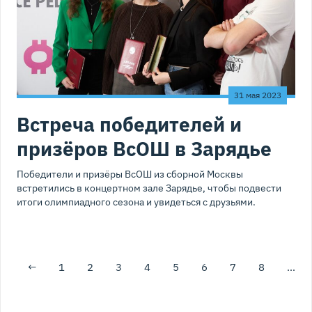
31 мая 2023
Встреча победителей и
призёров ВсОШ в Зарядье
Победители и призёры ВсОШ из сборной Москвы
встретились в концертном зале Зарядье, чтобы подвести
итоги олимпиадного сезона и увидеться с друзьями.
←
1
2
3
4
5
6
7
8
…